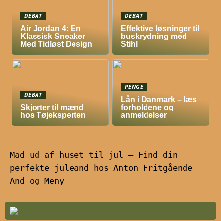
DEBAT
DEBAT
Air Jordan 4: En
Effektive løsninger til
Klassisk Sneaker
buskrydning med
Med Tidløst Design
Stihl
PENGE
DEBAT
Lån i Danmark – læs
Skjorter til mænd
forholdene og
hos Tøjeksperten
anmeldelser
Mad ud af huset til jul – Find din
perfekte juleand hos Anton Fritgående
And og Meny