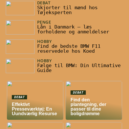
DEBAT
05/05/2025
Skjorter til mænd hos
Tøjeksperten
PENGE
10/03/2025
Lån i Danmark – læs
forholdene og anmeldelser
HOBBY
30/01/2025
Find de bedste BMW F11
reservedele hos Koed
HOBBY
30/01/2025
Fælge til BMW: Din Ultimative
Guide
DEBAT
DEBAT
Find den
Effektivt
plantegning, der
Presseværktøj: En
passer til dine
Uundværlig Resurse
boligdrømme