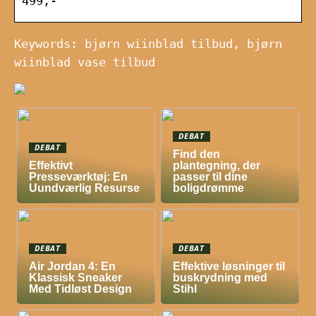
499,-
Keywords: bjørn wiinblad tilbud, bjørn
wiinblad vase tilbud
DEBAT
DEBAT
Find den
Effektivt
plantegning, der
Presseværktøj: En
passer til dine
Uundværlig Resurse
boligdrømme
DEBAT
DEBAT
Air Jordan 4: En
Effektive løsninger til
Klassisk Sneaker
buskrydning med
Med Tidløst Design
Stihl