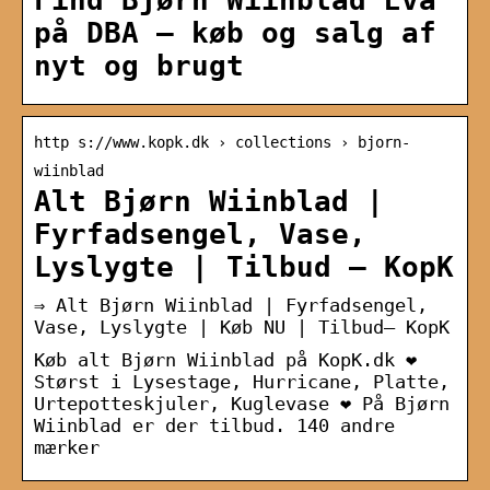
på DBA – køb og salg af
nyt og brugt
http s://www.kopk.dk › collections › bjorn-
wiinblad
Alt Bjørn Wiinblad |
Fyrfadsengel, Vase,
Lyslygte | Tilbud – KopK
⇒ Alt Bjørn Wiinblad | Fyrfadsengel,
Vase, Lyslygte | Køb NU | Tilbud– KopK
Køb alt Bjørn Wiinblad på KopK.dk ❤
Størst i Lysestage, Hurricane, Platte,
Urtepotteskjuler, Kuglevase ❤ På Bjørn
Wiinblad er der tilbud. 140 andre
mærker