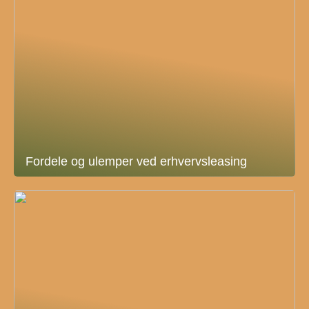
Fordele og ulemper ved erhvervsleasing