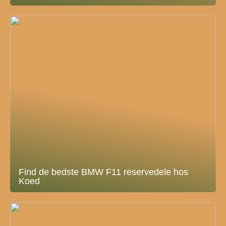
Find de bedste BMW F11 reservedele hos
Koed