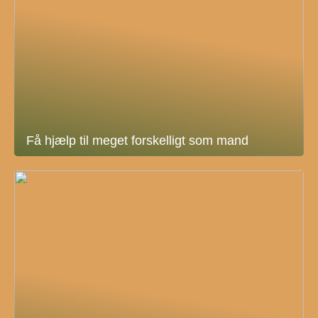
Få hjælp til meget forskelligt som mand