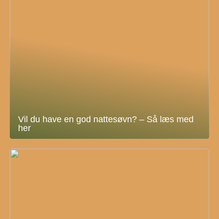
Vil du have en god nattesøvn? – Så læs med
her