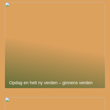
Opdag en helt ny verden – ginnens verden