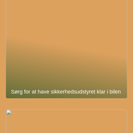
Sørg for at have sikkerhedsudstyret klar i bilen