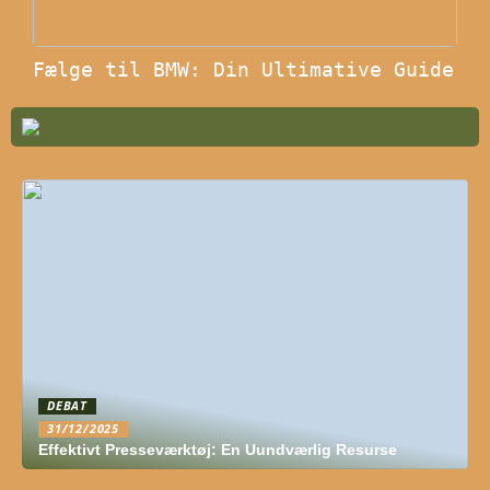
Fælge til BMW: Din Ultimative Guide
DEBAT
31/12/2025
Effektivt Presseværktøj: En Uundværlig Resurse