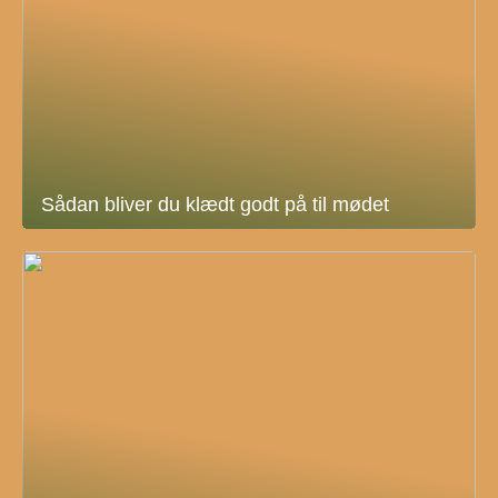
Sådan bliver du klædt godt på til mødet