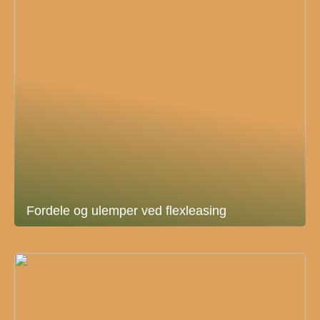
Fordele og ulemper ved flexleasing