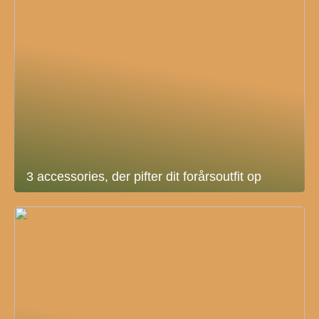
3 accessories, der pifter dit forårsoutfit op