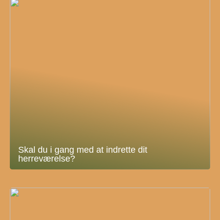
Skal du i gang med at indrette dit
herreværelse?