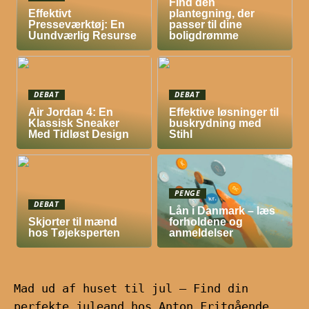
Find den
Effektivt
plantegning, der
Presseværktøj: En
passer til dine
Uundværlig Resurse
boligdrømme
DEBAT
DEBAT
Air Jordan 4: En
Effektive løsninger til
Klassisk Sneaker
buskrydning med
Med Tidløst Design
Stihl
PENGE
DEBAT
Lån i Danmark – læs
Skjorter til mænd
forholdene og
hos Tøjeksperten
anmeldelser
Mad ud af huset til jul – Find din
perfekte juleand hos Anton Fritgående