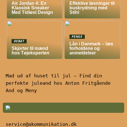
Air Jordan 4: En
Effektive løsninger til
Klassisk Sneaker
buskrydning med
Med Tidløst Design
Stihl
PENGE
DEBAT
Lån i Danmark – læs
Skjorter til mænd
forholdene og
hos Tøjeksperten
anmeldelser
Mad ud af huset til jul – Find din
perfekte juleand hos Anton Fritgående
And og Meny
service@akommunikation.dk