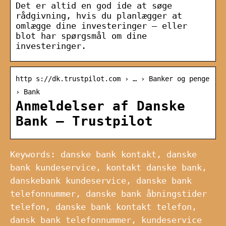
Det er altid en god ide at søge
rådgivning, hvis du planlægger at
omlægge dine investeringer – eller
blot har spørgsmål om dine
investeringer.
http s://dk.trustpilot.com › … › Banker og penge
› Bank
Anmeldelser af Danske
Bank – Trustpilot
Keywords: danske bank kontakt, danske
bank kundeservice, kontakt danske bank,
danskebank kundeservice, danske bank
telefonnummer, danske bank åbningstider
telefon, danske bank kontakt telefon,
dansk bank telefonnummer, kundeservice