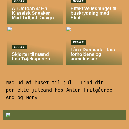
DEBAT
DEBAT
Air Jordan 4: En
Effektive løsninger til
Klassisk Sneaker
buskrydning med
Med Tidløst Design
Stihl
PENGE
DEBAT
Lån i Danmark – læs
Skjorter til mænd
forholdene og
hos Tøjeksperten
anmeldelser
Mad ud af huset til jul – Find din
perfekte juleand hos Anton Fritgående
And og Meny