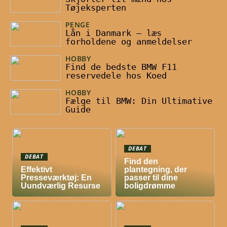
Tøjeksperten
PENGE
10/03/2025
Lån i Danmark – læs
forholdene og anmeldelser
HOBBY
30/01/2025
Find de bedste BMW F11
reservedele hos Koed
HOBBY
30/01/2025
Fælge til BMW: Din Ultimative
Guide
DEBAT
DEBAT
Find den
Effektivt
plantegning, der
Presseværktøj: En
passer til dine
Uundværlig Resurse
boligdrømme