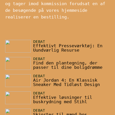
og tager imod kommission forudsat en af
de besøgende på vores hjemmeside
realiserer en bestilling.
DEBAT
31/12/2025
Effektivt Presseværktøj: En
Uundværlig Resurse
DEBAT
27/11/2025
Find den plantegning, der
passer til dine boligdrømme
DEBAT
27/11/2025
Air Jordan 4: En Klassisk
Sneaker Med Tidløst Design
DEBAT
27/11/2025
Effektive løsninger til
buskrydning med Stihl
DEBAT
05/05/2025
Skjorter til mænd hos