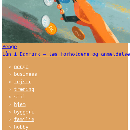
Penge
Lån i Danmark – læs forholdene og anmeldelse
penge
business
rejser
træning
stil
hjem
byggeri
familie
hobby