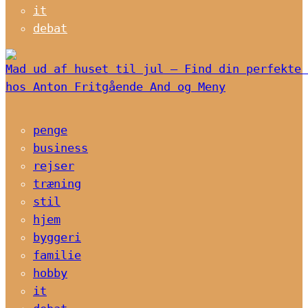
it
debat
Mad ud af huset til jul – Find din perfekte 
hos Anton Fritgående And og Meny
penge
business
rejser
træning
stil
hjem
byggeri
familie
hobby
it