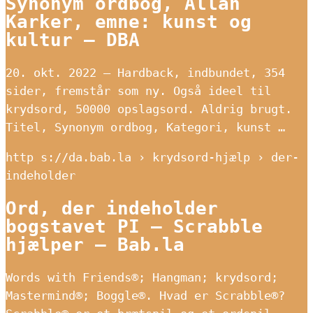
Synonym ordbog, Allan
Karker, emne: kunst og
kultur – DBA
20. okt. 2022 — Hardback, indbundet, 354
sider, fremstår som ny. Også ideel til
krydsord, 50000 opslagsord. Aldrig brugt.
Titel, Synonym ordbog, Kategori, kunst …
http s://da.bab.la › krydsord-hjælp › der-
indeholder
Ord, der indeholder
bogstavet PI – Scrabble
hjælper – Bab.la
Words with Friends®; Hangman; krydsord;
Mastermind®; Boggle®. Hvad er Scrabble®?