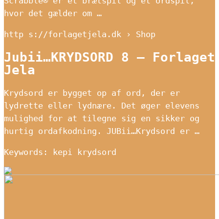
Scrabble® er et brætspil og et ordspil,
hvor det gælder om …
http s://forlagetjela.dk › Shop
Jubii…KRYDSORD 8 – Forlaget
Jela
Krydsord er bygget op af ord, der er
lydrette eller lydnære. Det øger elevens
mulighed for at tilegne sig en sikker og
hurtig ordafkodning. JUBii…Krydsord er …
Keywords: kepi krydsord