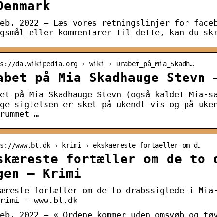
Denmark
eb. 2022 — Læs vores retningslinjer for face
gsmål eller kommentarer til dette, kan du sk
s://da.wikipedia.org › wiki › Drabet_på_Mia_Skadh…
abet på Mia Skadhauge Stevn 
et på Mia Skadhauge Stevn (også kaldet Mia-s
ge sigtelsen er sket på ukendt vis og på uke
rummet …
s://www.bt.dk › krimi › ekskaereste-fortaeller-om-d…
skæreste fortæller om de to 
gen – Krimi
æreste fortæller om de to drabssigtede i Mia
rimi – www.bt.dk
eb. 2022 — « Ordene kommer uden omsvøb og tø