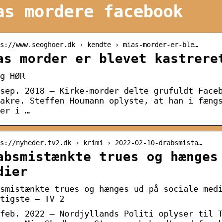
as mordere facebook
s://www.seoghoer.dk › kendte › mias-morder-er-ble…
as morder er blevet kastrere
g HØR
sep. 2018 — Kirke-morder delte grufuldt Face
akre. Steffen Houmann oplyste, at han i fæng
er i …
s://nyheder.tv2.dk › krimi › 2022-02-10-drabsmista…
absmistænkte trues og hænges
dier
smistænkte trues og hænges ud på sociale med
tigste – TV 2
feb. 2022 — Nordjyllands Politi oplyser til 