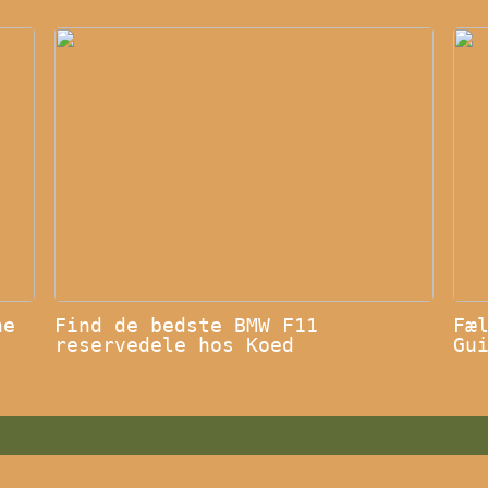
ne
Find de bedste BMW F11
Fæ
reservedele hos Koed
Gu