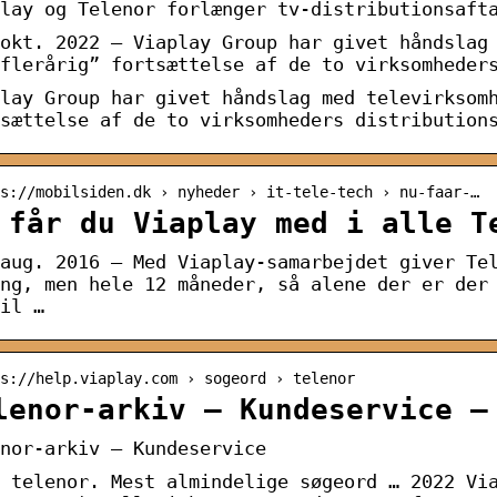
lay og Telenor forlænger tv-distributionsaft
okt. 2022 — Viaplay Group har givet håndslag
flerårig” fortsættelse af de to virksomheder
lay Group har givet håndslag med televirksom
sættelse af de to virksomheders distribution
s://mobilsiden.dk › nyheder › it-tele-tech › nu-faar-…
 får du Viaplay med i alle T
aug. 2016 — Med Viaplay-samarbejdet giver Te
ng, men hele 12 måneder, så alene der er der
il …
s://help.viaplay.com › sogeord › telenor
lenor-arkiv – Kundeservice –
nor-arkiv – Kundeservice
 telenor. Mest almindelige søgeord … 2022 Vi