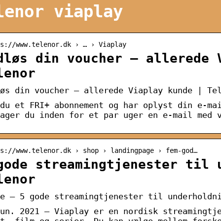
lenor viaplay
s://www.telenor.dk › … › Viaplay
dløs din voucher – allerede 
lenor
øs din voucher – allerede Viaplay kunde | Te
du et FRI+ abonnement og har oplyst din e-ma
ager du inden for et par uger en e-mail med 
s://www.telenor.dk › shop › landingpage › fem-god…
gode streamingtjenester til 
lenor
e – 5 gode streamingtjenester til underholdn
un. 2021 — Viaplay er en nordisk streamingtj
t, film og serier. Du kan vælge mellem forsk