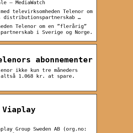
ale — MediaWatch
 med televirksomheden Telenor om
s distributionspartnerskab …
heden Telenor om en ”flerårig”
spartnerskab i Sverige og Norge.
elenors abonnementer
lenor ikke kun tre måneders
 altså 1.068 kr. at spare.
 Viaplay
aplay Group Sweden AB (org.no: