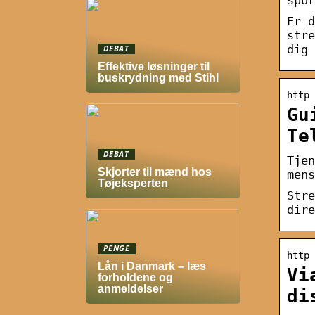
Er d
stre
dig
DEBAT
Effektive løsninger til
buskrydning med Stihl
http 
Gu
Te
DEBAT
Tjen
Skjorter til mænd hos
mens
Tøjeksperten
Stre
dire
PENGE
http 
Lån i Danmark – læs
Vi
forholdene og
anmeldelser
di