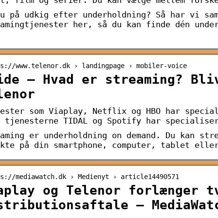
u på udkig efter underholdning? Så har vi sa
amingtjenester her, så du kan finde dén unde
s://www.telenor.dk › landingpage › mobiler-voice
ide – Hvad er streaming? Bli
lenor
ester som Viaplay, Netflix og HBO har specia
 tjenesterne TIDAL og Spotify har specialise
aming er underholdning on demand. Du kan str
kte på din smartphone, computer, tablet elle
s://mediawatch.dk › Medienyt › article14490571
aplay og Telenor forlænger t
stributionsaftale – MediaWat