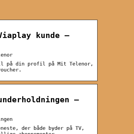
Viaplay kunde –
lenor
il på din profil på Mit Telenor,
voucher.
underholdningen –
ingen
eneste, der både byder på TV,
ellige abonnementer, …