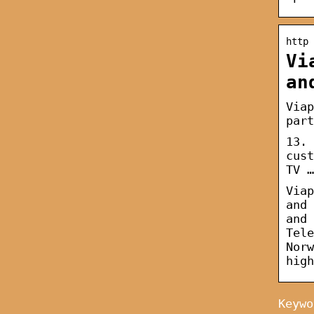
http 
Vi
an
Viap
part
13. 
cust
TV …
Viap
and 
and 
Tele
Norw
high
Keywo