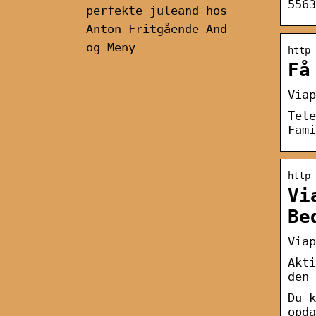
5563
perfekte juleand hos
Anton Fritgående And
og Meny
http 
Få
Viap
Tele
Fami
http 
Vi
Be
Viap
Akti
den 
Du k
opda