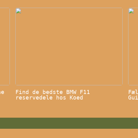
ne
Find de bedste BMW F11
Fæ
reservedele hos Koed
Gu