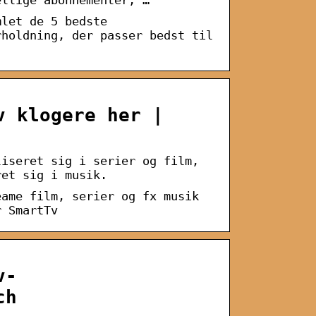
mlet de 5 bedste
rholdning, der passer bedst til
v klogere her |
liseret sig i serier og film,
ret sig i musik.
eame film, serier og fx musik
r SmartTv
v-
ch