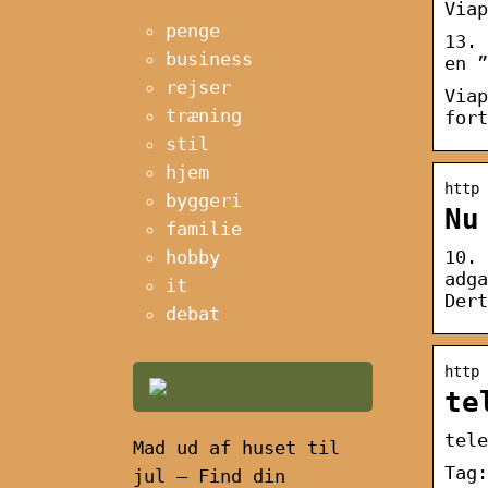
Viap
penge
13. 
business
en ”
rejser
Viap
træning
fort
stil
hjem
http 
byggeri
Nu
familie
10. 
hobby
adga
it
Dert
debat
http 
te
tele
Mad ud af huset til
Tag:
jul – Find din