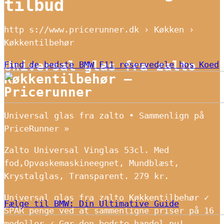
tilbud
http s://www.pricerunner.dk › Køkken ›
Køkkentilbehør
Universal glas fra zalto
Find de bedste BMW F11 reservedele hos Koed
Køkkentilbehør –
Pricerunner
Universal glas fra zalto • Sammenlign på
PriceRunner »
Zalto Universal Vinglas 53cl. Med
fod,Opvaskemaskineegnet, Mundblæst,
Krystalglas, Transparent. 279 kr.
Universal glas fra zalto Køkkentilbehør ✓
Fælge til BMW: Din Ultimative Guide
SPAR penge ved at sammenligne priser på 16
modeller ✓ Gør den bedste handel nu!