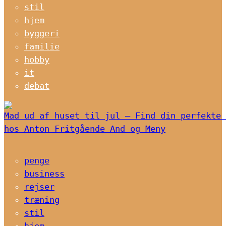
stil
hjem
byggeri
familie
hobby
it
debat
Mad ud af huset til jul – Find din perfekte 
hos Anton Fritgående And og Meny
penge
business
rejser
træning
stil
hjem